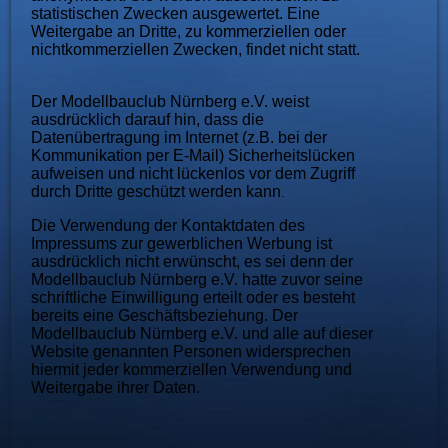
statistischen Zwecken ausgewertet. Eine
W
eitergabe an Dritte, zu kommerziellen oder
nichtkommerziel
len Zwecken, findet nicht statt.
Der
Modellbauclub Nürnberg e.V. weist
ausdrücklich darauf hin, dass die
Datenübertragung im Internet (z.B. bei der
Kommunikation per E-Mail) Sicherheitslücken
aufweisen und nicht lückenlos vor dem Zugriff
durch Dritte geschützt werden kann
.
Die Verwendung der Kontaktdaten des
Impressums zur gewerblichen Werbung ist
ausdrücklich nicht erwünscht, es sei denn der
Modellbauclub Nürnberg e.V. hatte zuvor seine
schriftliche Einwilligung erteilt oder es besteht
bereits eine Geschäftsbeziehung. Der
Modellbauclub Nürnberg e.V. und alle auf dieser
Website genannten Personen widersprechen
hiermit jeder kommerziellen Verwendung und
Weitergabe ihrer Daten.