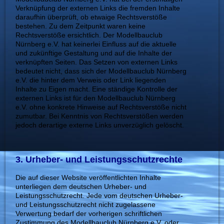
Verknüpfung der externen Links die fremden Inhalte
daraufhin überprüft, ob etwaige Rechtsverstöße
bestehen. Zu dem Zeitpunkt waren keine
Rechtsverstöße ersichtlich. Der Modellbauclub
Nürnberg e.V. hat keinerlei Einfluss auf die aktuelle
und zukünftige Gestaltung und auf die Inhalte der
verknüpften Seiten. Das Setzen von externen Links
bedeutet nicht, dass sich der Modellbauclub Nürnberg
e.V. die hinter dem Verweis oder Link liegenden
Inhalte zu Eigen macht. Eine ständige Kontrolle der
externen Links ist für den Modellbauclub Nürnberg
e.V. ohne konkrete Hinweise auf Rechtsverstöße nicht
zumutbar. Bei Kenntnis von Rechtsverstößen werden
jedoch derartige externe Links unverzüglich gelöscht.
3. Urheber- und Leistungsschutzrechte
Di
e auf dieser Website veröffentlichten Inhalte
unterliegen dem deutschen Urheber- und
Leistungsschutzrecht. Jede vom deutschen Urheber-
und Leistungsschutzrecht nicht zugelassene
Verwertung bedarf der vorherigen schriftlichen
Zustimmung des Modellbauclub Nürnberg e.V. oder