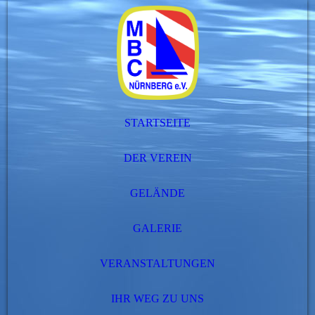
STARTSEITE
DER VEREIN
GELÄNDE
GALERIE
VERANSTALTUNGEN
IHR WEG ZU UNS