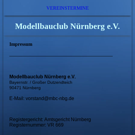
VEREINSTERMINE
Modellbauclub Nürnberg e.V.
Impressum
Modellbauclub Nürnberg e.V.
Bayernstr. / Großer Dutzendteich
90471 Nürnberg
E-Mail:
vorstand@mbc-nbg.de
Registergericht:
Amtsgericht Nürnberg
Registernummer:
VR 669