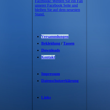
Facebook! Werden Sie ein Fan
unserer Facebook Seite und
bleiben Sie auf dem neuesten
Stand.
Versammlungen
Bekleidung
/
Tassen
Downloads
Kontakt
Impressum
Datenschutzerklärung
Links