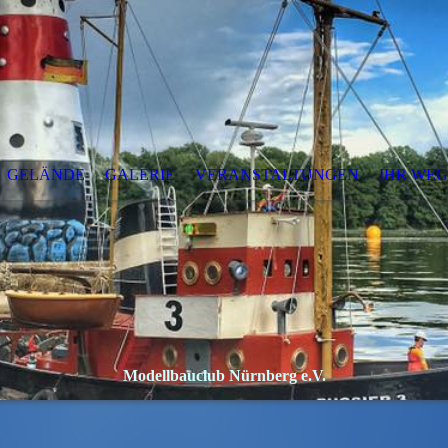
GELÄNDE
GALERIE
VERANSTALTUNGEN
IHR WEG
Modellbauclub Nürnberg e.V.